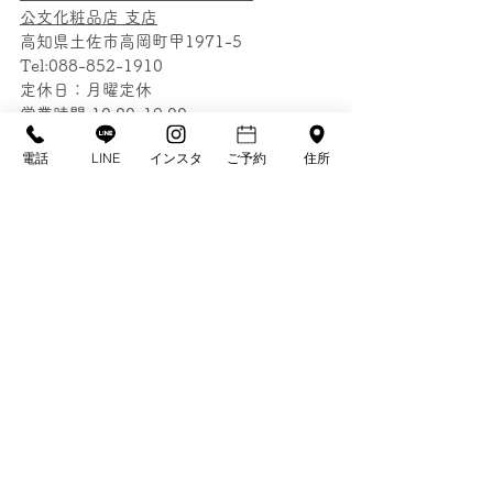
公文化粧品店 支店
高知県土佐市高岡町甲1971-5
Tel:088-852-1910
定休日：月曜定休
営業時間 10:00-19:00
https://www.esthetic-kumon.com/ 
電話
LINE
インスタ
ご予約
住所
ご婚礼衣装・花嫁花婿衣装・留袖・訪問
着・付下げ・おしゃれ着
成人式振袖・紋付羽織袴・卒業式袴・お
宮参り・七五三・浴衣
ママ振袖のご相談や着物のサイズ直し・
シミ落とし
ご購入もレンタルも「きもの処公文」に
お任せ下さい。
タグ：
よさこい祭り
吉村崇さん
平成ノブシコブシの吉村崇さん