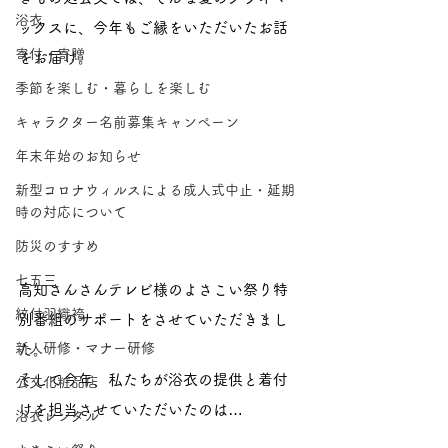
浴衣
ックスに、今年もご縁をいただいたお話
寄付・寄贈
をお届け。
季節を楽しむ・暮らしを楽しむ
キャラクター名前募集キャンペーン
年末年始のお知らせ
新型コロナウィルスによる成人式中止・延期
時の対応について
防災のすすめ
七五三
高知さんさんテレビ様のよさこい祭り特
紋付羽織袴
別番組のサポートをさせていただきまし
新人研修・マナー研修
た。
そして今年、私たちが浴衣の提供と着付
公文化粧品店
けを担当させていただいたのは… 
浴衣レンタル