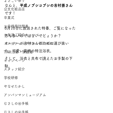
よさこい祭り
なんと、
平成ノブシコブシの吉村崇さん
公文化粧品店
です！
卒業式
お母様用訪問着
8月10日に放送された特番、ご覧になった
お友達ご紹介キャンペーン
方も多いのではないでしょうか？ 
オーナーが吉村さんのために選び抜い
エステティックサロンKUMON
た、可愛い寅柄の特注浴衣。
TNR活動・保護猫
そして、浴衣と共布で誂えたお手製の下
キャンペーン
駄。 
スタッフ紹介
学校研修
やなせたかし
アンパンマンミュージアム
むさしの㊙手帳
むさしの㊙手帳