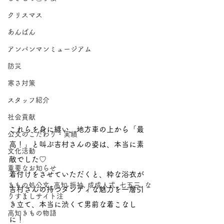
クリスマス
あんぱん
アンパンマンミュージアム
防災
寒さ対策
スタッフ紹介
社会貢献
これらを身に纏い、地方車の上から「最
公文のこだわり・実績
高！」と叫ぶ吉村さんの姿は、本当に素
文化活動
敵でした♡
重要なお知らせ
着付けをさせていただくと、粋な浴衣が
きもの処公文, 高知 振袖, 成成人式, 七五三, な
吉村さんの持つダンディな魅力を一層引
りすましサイト注
き立て、本当に渋くて男前な着こなし
高知きもの物語
に！