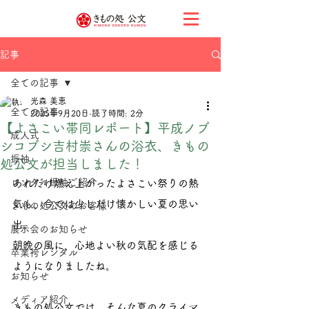
記事
全ての記事
光森 美恵
全ての記事
2025年9月20日
読了時間: 2分
【よさこい帯同レポート】平成ノブ
成人式
シコブシ吉村崇さんの浴衣、きもの
振袖
処公文が担当しました！
レンタル振袖ご紹介
あれだけ燃え上がったよさこい祭りの熱
気も、今では少しだけ懐かしい夏の思い
きもの処公文のお客様
出。
展示会のお知らせ
朝晩の風に、心地よい秋の気配を感じる
卒業袴レンタル
ようになりましたね。
お知らせ
メディア紹介
きもの処公文では、そんな夏のクライマ