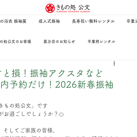
夏の浴衣 振袖展
成人式振袖
長寿祝い無料レンタル
卒業
の処公文のお客様
展示会のお知らせ
卒業袴レンタル
を楽しむ・暮らしを楽しむ
キャラクター名前募集キャンペーン
逃すと損！振袖アクスタなど
内予約だけ！2026新春振袖
期時の対応について
防災のすすめ
七五三
紋付羽織袴
きもの処公文」です 
がお過ごしでしょうか？🍊
よさこい祭り
公文化粧品店
卒業式
お母様用訪問着
様、そしてご家族の皆様。 