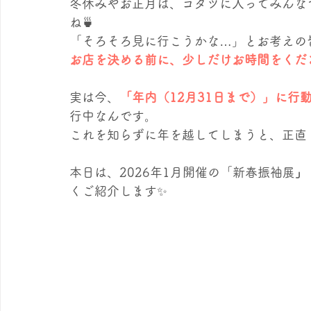
冬休みやお正月は、コタツに入ってみんな
お友達ご紹介キャンペーン
エステティックサロンKUMON
ね🍵
「そろそろ見に行こうかな…」とお考えの
お店を決める前に、少しだけお時間をくださ
学校研修
実は今、
「年内（12月31日まで）」に行
行中なんです。 
これを知らずに年を越してしまうと、正直
本日は、2026年1月開催の「新春振袖展
」
くご紹介します✨