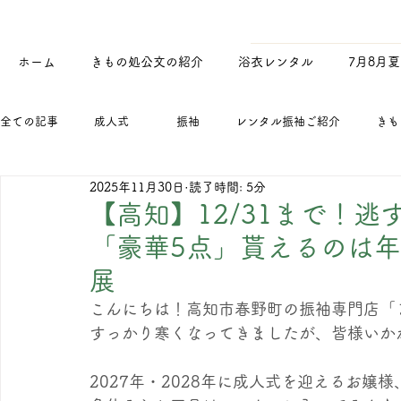
ホーム
きもの処公文の紹介
浴衣レンタル
7月8月
全ての記事
成人式
振袖
レンタル振袖ご紹介
きも
2025年11月30日
読了時間: 5分
お知らせ
メディア紹介
浴衣
寄付・寄贈
季節
【高知】12/31まで！
「豪華5点」貰えるのは年
年末年始のお知らせ
新型コロナウィルスによる成人式中止・延
展
こんにちは！高知市春野町の振袖専門店「
すっかり寒くなってきましたが、皆様いか
新人研修・マナー研修
公文化粧品店
浴衣レンタル
2027年・2028年に成人式を迎えるお嬢