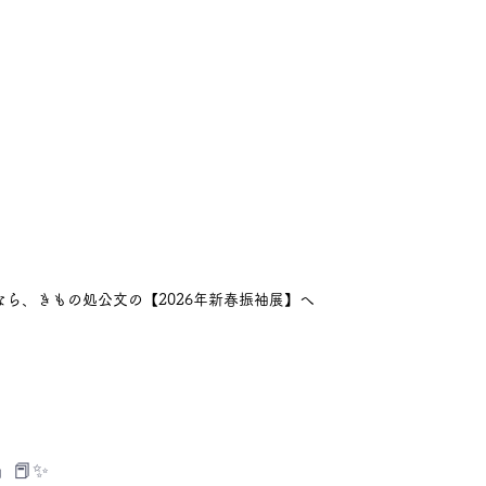
ら、きもの処公文の【2026年新春振袖展】へ
📕✨