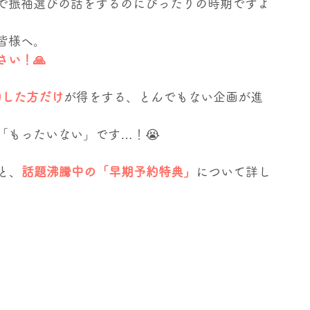
で振袖選びの話をするのにぴったりの時期ですよ
TNR活動・保護猫
キャンペーン
スタッフ紹介
皆様へ。 
い！🙏
動した方だけ
が得をする、とんでもない企画が進
「もったいない」です…！😭
と、
話題沸騰中の「早期予約特典」
について詳し