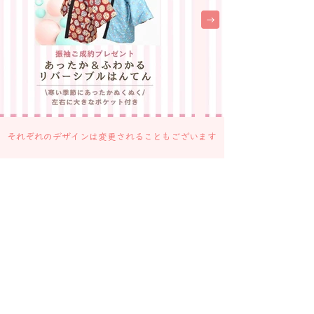
ナリン全開で、いざ挑戦！

実はこの企画…… 「成人式はお金がかか
るもの。だからこそ、少しでもご家族の懐
（ふところ）をあたためてほしい！」 と
いう、オーナーからの 実用的かつ、心の
こもったプレゼントなんです🎁

過去の最高記録はなんと13,000円オーバ
ー！ 

それぞれのデザインは変更されることもございます
あなたは、その伝説を超えられるか！？

夢と、現金をその手で掴み取る。 ワタシ
史上、最高のドキドキ体験。

さあ、あなたもこの熱狂の主役になりませ
んか？