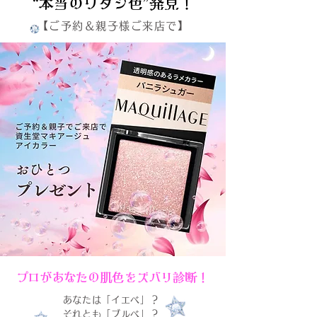
“本当のワタシ色”発見！
“本当のワタシ色”発見！
【ご予約＆親子様ご来店で】
プロがあなたの肌色をズバリ診断！
あなたは「イエベ」？
それとも「ブルベ」？​