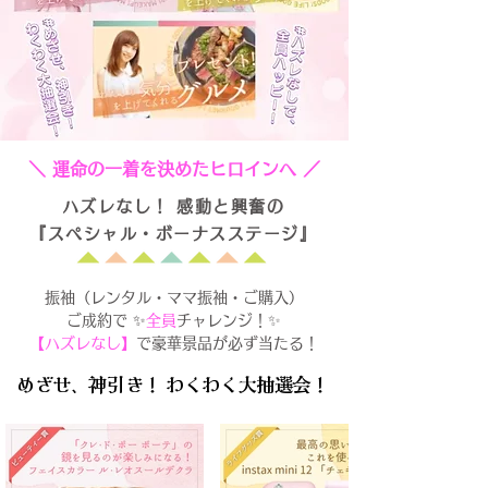
＼ 運命の一着を決めたヒロインへ ／
ハズレなし！ 感動と興奮の
『スペシャル・ボーナスステージ』
振袖（レンタル・ママ振袖・ご購入）
ご成約で
✨
全員
チャレンジ！✨
【ハズレなし】
で豪華景品が必ず当たる！
めざせ、神引き！ わくわく大抽選会！
めざせ、神引き！ わくわく大抽選会！