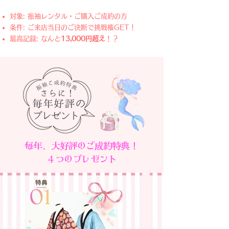
対象: 振袖レンタル・ご購入ご成約の方
本番のクライマックスは、これから。 

条件: ご来店当日のご決断で挑戦権GET！
主役のあなただけが挑戦できる、一生忘れ
最高記録: なんと
13,000円超え
！？
られない熱狂のドキドキ体験へようこそ！

目の前の箱に眠るのは、 35万円分の硬貨
が光を放つ、夢のボックス💰

聞こえるのは、家族とスタッフからの 
「がんばれー！」という大声援と、 高鳴
る自分の心臓の音だけ……。

毎年、大好評のご成約特典！
「手はショベルカーのように！」 「最後
は気合でエイッ！」

​４つのプレゼント
私たち振袖選びのパートナーが、 たくさ
ん掴むための「秘伝のノウハウ」を 全力
で伝授します🔥

キラキラのポンポンが揺れる中、 アドレ