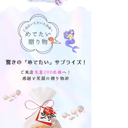
驚きの『めでたい』サプライズ！
驚きの『めでたい』サプライズ！
ご来店
先着200名様
へ！
感謝と笑顔の贈り物🎁