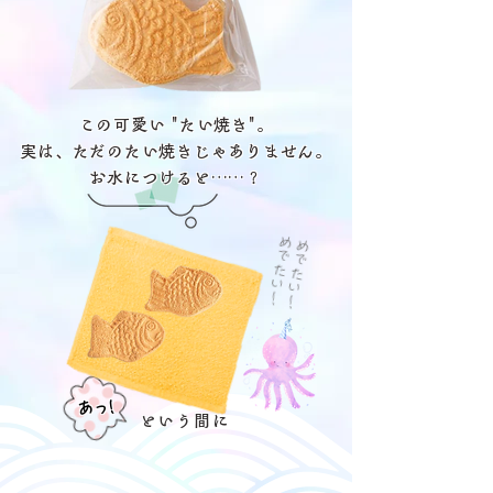
この可愛い "たい焼き"。
実は、ただのたい焼きじゃありません。
お水につけると……？
​めでたい！
めでたい！
​あっ!
という間に