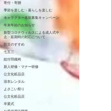
寄付・寄贈
季節を楽しむ・暮らしを楽しむ
キャラクター名前募集キャンペーン
年末年始のお知らせ
新型コロナウィルスによる成人式中
止・延期時の対応について
防災のすすめ
七五三
紋付羽織袴
新人研修・マナー研修
公文化粧品店
浴衣レンタル
よさこい祭り
公文化粧品店
卒業式