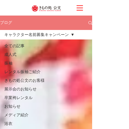
ブログ
キャラクター名前募集キャンペーン
全ての記事
成人式
振袖
レンタル振袖ご紹介
きもの処公文のお客様
展示会のお知らせ
卒業袴レンタル
お知らせ
メディア紹介
浴衣