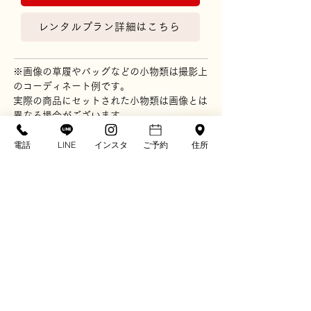
レンタルプラン詳細はこちら
※画像の草履やバッグなどの小物類は撮影上
のコーディネート例です。
実際の商品にセットされた小物類は画像とは
異なる場合がございます。
電話
LINE
インスタ
ご予約
住所
※ディスプレイ画面の色表現の都合上、現物
とは多少色が異なる場合があります。
〒781-0302
高知県高知市春野町弘岡中1786
TEL. 088-894-2975
FAX. 088-894-5819
kumon@e-mail.jp
営業時間：10:00-18:00
定休日：年中無休
※振袖保有数について：2025年12月時点 自社調べ