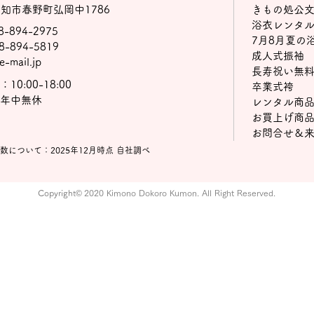
知市春野町弘岡中1786
きもの処公
浴衣レンタ
88-894-2975
7月8月夏の
88-894-5819
成人式振袖
-mail.jp
長寿祝い無
10:00-18:00
卒業式袴
年中無休
レンタル商
お買上げ商
お問合せ＆
数について：2025年12月時点 自社調べ
Copyright
©
2020 Kimono Dokoro Kumon. All Right Reserved.