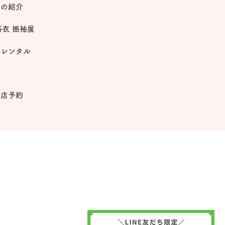
文の紹介
ル
浴衣 振袖展
料レンタル
品
品
来店予約