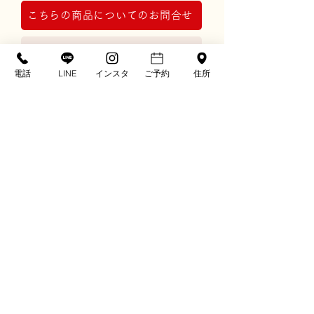
こちらの商品についてのお問合せ
レンタルプラン詳細はこちら
電話
LINE
インスタ
ご予約
住所
※画像の草履やバッグなどの小物類は撮影上
のコーディネート例です。
実際の商品にセットされた小物類は画像とは
異なる場合がございます。
※ディスプレイ画面の色表現の都合上、現物
とは多少色が異なる場合があります。
〒781-0302
高知県高知市春野町弘岡中1786
TEL. 088-894-2975
FAX. 088-894-5819
kumon@e-mail.jp
営業時間：10:00-18:00
定休日：年中無休
※振袖保有数について：2025年12月時点 自社調べ