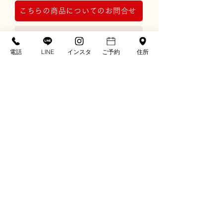
こちらの商品についてのお問合せ
レンタルプラン詳細はこちら
電話
LINE
インスタ
ご予約
住所
※画像の草履やバッグなどの小物類は撮影上
のコーディネート例です。
実際の商品にセットされた小物類は画像とは
異なる場合がございます。
※ディスプレイ画面の色表現の都合上、現物
とは多少色が異なる場合があります。
〒781-0302
高知県高知市春野町弘岡中1786
TEL. 088-894-2975
FAX. 088-894-5819
kumon@e-mail.jp
営業時間：10:00-18:00
定休日：年中無休
※振袖保有数について：2025年12月時点 自社調べ