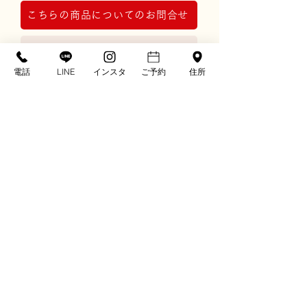
こちらの商品についてのお問合せ
レンタルプラン詳細はこちら
電話
LINE
インスタ
ご予約
住所
※画像の草履やバッグなどの小物類は撮影上
のコーディネート例です。
実際の商品にセットされた小物類は画像とは
異なる場合がございます。
※ディスプレイ画面の色表現の都合上、現物
とは多少色が異なる場合があります。
〒781-0302
高知県高知市春野町弘岡中1786
TEL. 088-894-2975
FAX. 088-894-5819
kumon@e-mail.jp
営業時間：10:00-18:00
定休日：年中無休
※振袖保有数について：2025年12月時点 自社調べ