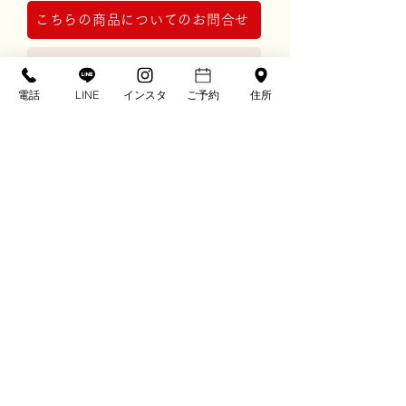
こちらの商品についてのお問合せ
レンタルプラン詳細はこちら
電話
LINE
インスタ
ご予約
住所
※画像の草履やバッグなどの小物類は撮影上
のコーディネート例です。
実際の商品にセットされた小物類は画像とは
異なる場合がございます。
※ディスプレイ画面の色表現の都合上、現物
とは多少色が異なる場合があります。
〒781-0302
高知県高知市春野町弘岡中1786
TEL. 088-894-2975
FAX. 088-894-5819
kumon@e-mail.jp
営業時間：10:00-18:00
定休日：年中無休
※振袖保有数について：2025年12月時点 自社調べ