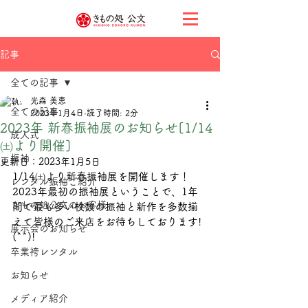
記事
全ての記事
光森 美恵
全ての記事
2023年1月4日
読了時間: 2分
2023年 新春振袖展のお知らせ[1/14
成人式
㈯より開催]
振袖
更新日：
2023年1月5日
1/14㈯より新春振袖展を開催します！
レンタル振袖ご紹介
2023年最初の振袖展ということで、1年
きもの処公文のお客様
間で最も多い枚数の振袖と新作を多数揃
えて皆様のご来店をお待ちしております!
展示会のお知らせ
(^^)!
卒業袴レンタル
お知らせ
メディア紹介