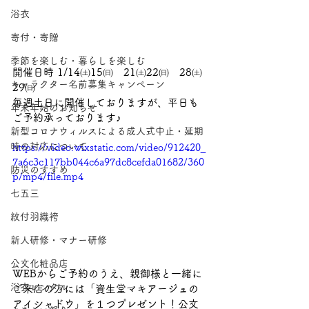
浴衣
寄付・寄贈
季節を楽しむ・暮らしを楽しむ
開催日時 1/14㈯15㈰　21㈯22㈰　28㈯
キャラクター名前募集キャンペーン
29㈰
毎週土日に開催しておりますが、平日も
年末年始のお知らせ
ご予約承っております♪
新型コロナウィルスによる成人式中止・延期
時の対応について
https://video.wixstatic.com/video/912420_
7a6c3c117bb044c6a97dc8cefda01682/360
防災のすすめ
p/mp4/file.mp4
七五三
紋付羽織袴
新人研修・マナー研修
公文化粧品店
WEBからご予約のうえ、親御様と一緒に
浴衣レンタル
ご来店の方には「資生堂マキアージュの
アイシャドウ」を１つプレゼント！公文