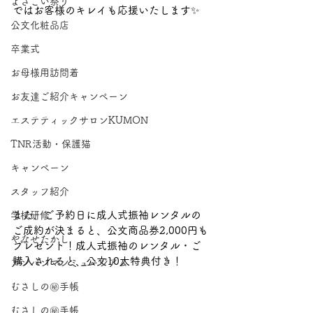
よさこい祭り
ではお客様のキレイも応援いたします✨
公文化粧品店
卒業式
お母様用訪問着
お友達ご紹介キャンペーン
エステティックサロンKUMON
TNR活動・保護猫
キャンペーン
スタッフ紹介
また、ご予約日に成人式振袖レンタルの
学校研修
ご成約が決まると、公文商品券2,000円も
やなせたかし
プレゼント！成人式振袖のレンタル・ご
購入されると、公文10大特典付き！
アンパンマンミュージアム
むさしの㊙手帳
むさしの㊙手帳