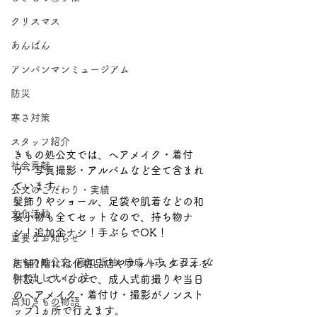
クリスマス
あんぱん
アンパンマンミュージアム
防災
寒さ対策
スタッフ紹介
きもの処公文では、ヘアメイク・着付
社会貢献
け・写真撮影・アルバムなど全て含まれ
ています。
公文のこだわり・実績
髪飾りやショール、足袋や肌着などの和
文化活動
装小物も全てセットなので、持ち物ナ
シ！追加金ナシ！手ぶらでOK！
重要なお知らせ
きもの処公文, 高知 振袖, 成成人式, 七五三, な
店舗1階には化粧品店やフォトスタジオを
りすましサイト注
併設しているので、成人式前撮りや当日
のヘアメイク・着付け・撮影がノンスト
高知きもの物語
ップ1ヵ所で行えます。