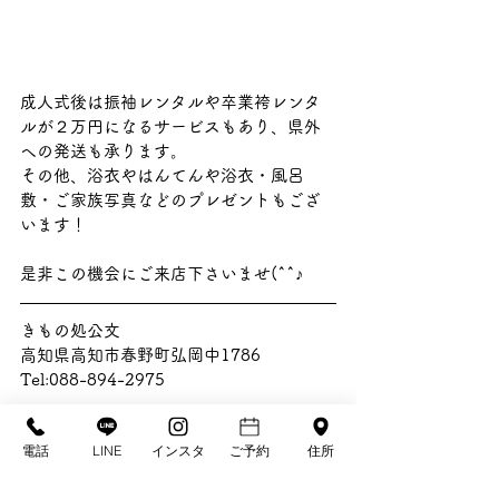
成人式後は振袖レンタルや卒業袴レンタ
ルが２万円になるサービスもあり、県外
への発送も承ります。
その他、浴衣やはんてんや浴衣・風呂
敷・ご家族写真などのプレゼントもござ
います！
是非この機会にご来店下さいませ(^^♪
きもの処公文
高知県高知市春野町弘岡中1786
Tel:088-894-2975 
成人式振袖・紋付羽織袴・卒業式袴・七
電話
LINE
インスタ
ご予約
住所
五三・浴衣
花嫁衣裳・留袖・訪問着・付下げ・おし