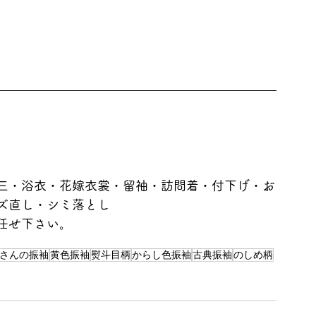
三・浴衣・花嫁衣裳・留袖・訪問着・付下げ・お
ズ直し・シミ落とし
任せ下さい。
さんの振袖
黄色振袖
熨斗目柄
からし色振袖
古典振袖
のしめ柄