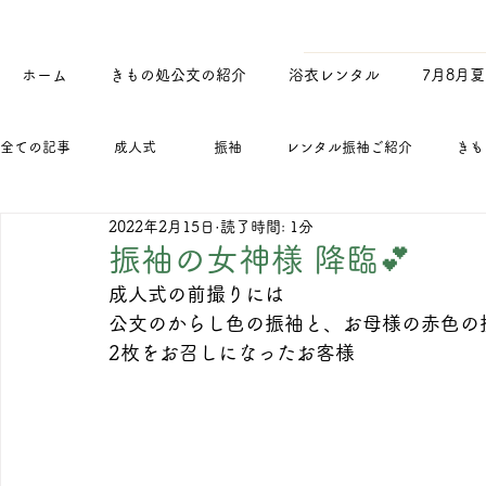
ホーム
きもの処公文の紹介
浴衣レンタル
7月8月
全ての記事
成人式
振袖
レンタル振袖ご紹介
きも
2022年2月15日
読了時間: 1分
お知らせ
メディア紹介
浴衣
寄付・寄贈
季節
振袖の女神様 降臨💕
成人式の前撮りには
年末年始のお知らせ
公文のからし色の振袖と、お母様の赤色の
新型コロナウィルスによる成人式中止・延
2枚をお召しになったお客様
新人研修・マナー研修
公文化粧品店
浴衣レンタル