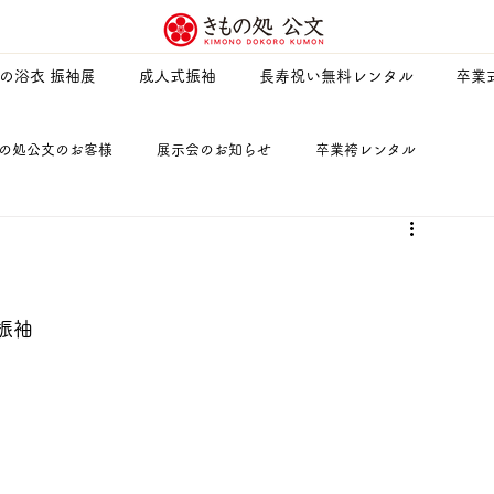
夏の浴衣 振袖展
成人式振袖
長寿祝い無料レンタル
卒業
の処公文のお客様
展示会のお知らせ
卒業袴レンタル
を楽しむ・暮らしを楽しむ
キャラクター名前募集キャンペーン
振袖
期時の対応について
防災のすすめ
七五三
紋付羽織袴
よさこい祭り
公文化粧品店
卒業式
お母様用訪問着