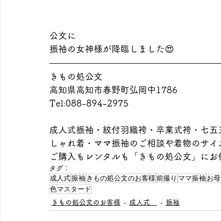
公文に
振袖の女神様が降臨しました😍
きもの処公文
高知県高知市春野町弘岡中1786
Tel:088-894-2975
成人式振袖・紋付羽織袴・卒業式袴・七五
しゃれ着・ママ振袖のご相談や着物のサイ
ご購入もレンタルも「きもの処公文」にお
タグ：
成人式
振袖
きもの処公文のお客様
前撮り
ママ振袖
お母
色マスタード
きもの処公文のお客様
成人式
振袖