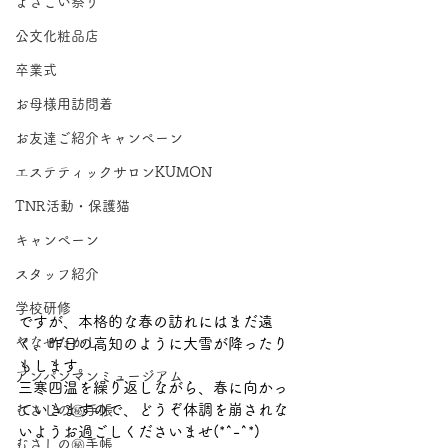
よさこい祭り
公文化粧品店
卒業式
お母様用訪問着
お友達ご紹介キャンペーン
エステティックサロンKUMON
TNR活動・保護猫
キャンペーン
スタッフ紹介
学校研修
ですが、本格的な春の訪れにはまだ遠
やなせたかし
く、昨日の高知のように大雪が降ったり
もします。
アンパンマンミュージアム
三寒四温を繰り返しながら、春に向かっ
ていきますので、どうぞ体調を崩されな
むさしの㊙手帳
いようお過ごしくださいませ(*^-^*)
むさしの㊙手帳