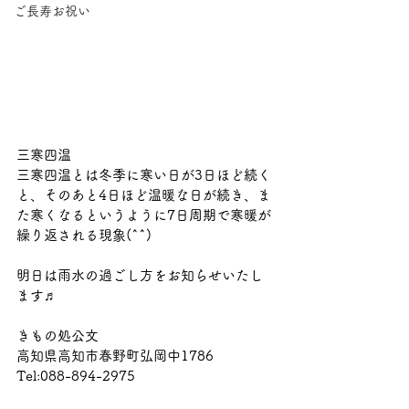
ご長寿お祝い
三寒四温
三寒四温とは冬季に寒い日が3日ほど続く
と、そのあと4日ほど温暖な日が続き、ま
た寒くなるというように7日周期で寒暖が
繰り返される現象(^^)
明日は雨水の過ごし方をお知らせいたし
ます♬
きもの処公文
高知県高知市春野町弘岡中1786
Tel:088-894-2975 