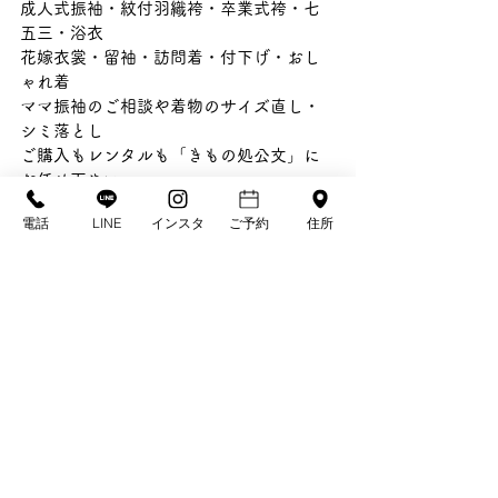
成人式振袖・紋付羽織袴・卒業式袴・七
五三・浴衣
花嫁衣裳・留袖・訪問着・付下げ・おし
ゃれ着
ママ振袖のご相談や着物のサイズ直し・
シミ落とし
ご購入もレンタルも「きもの処公文」に
お任せ下さい。
タグ：
電話
LINE
インスタ
ご予約
住所
きもの処公文
季節と暮らしを楽しむ
雨水
三寒四温
二十四節季
季節を楽しむ・暮らしを楽しむ
すべて表示
最新記事