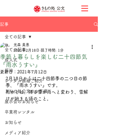
記事
全ての記事
光森 美恵
全ての記事
2021年2月18日
読了時間: 1分
季節と暮らしを楽しむ二十四節気
成人式
『雨水うすい』
振袖
更新日：
2021年7月12日
2月18日からは二十四節季の二つ目の節
レンタル振袖ご紹介
季、『雨水うすい』です。
きもの処公文のお客様
雨水とは、降る雪が雨へと変わり、雪解
けが始まる頃のこと。
展示会のお知らせ
卒業袴レンタル
お知らせ
メディア紹介