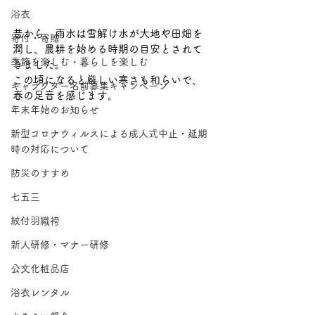
浴衣
昔から、雨水は雪解け水が大地や田畑を
寄付・寄贈
潤し、農耕を始める時期の目安とされて
季節を楽しむ・暮らしを楽しむ
きました。
この頃になると厳しい寒さも和らいで、
キャラクター名前募集キャンペーン
春の足音を感じます。
年末年始のお知らせ
新型コロナウィルスによる成人式中止・延期
時の対応について
防災のすすめ
七五三
紋付羽織袴
新人研修・マナー研修
公文化粧品店
浴衣レンタル