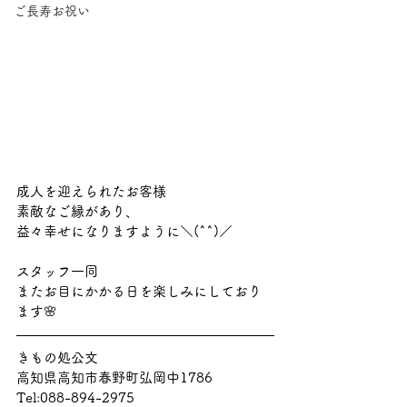
ご長寿お祝い
成人を迎えられたお客様
素敵なご縁があり、
益々幸せになりますように＼(^^)／
スタッフ一同
またお目にかかる日を楽しみにしており
ます🌸
きもの処公文
高知県高知市春野町弘岡中1786
Tel:088-894-2975