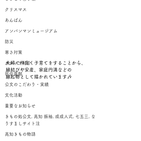
クリスマス
あんぱん
アンパンマンミュージアム
防災
寒さ対策
夫婦で仲良く子育てをすることから、
スタッフ紹介
縁結びや安産、家庭円満などの
社会貢献
縁起物として描かれています🎶
公文のこだわり・実績
文化活動
重要なお知らせ
きもの処公文, 高知 振袖, 成成人式, 七五三, な
りすましサイト注
高知きもの物語