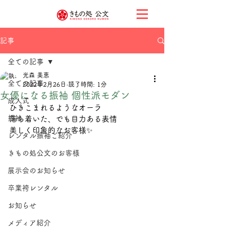
記事
全ての記事
光森 美恵
全ての記事
2022年2月26日
読了時間: 1分
女優になる振袖 個性派モダン
成人式
ひきこまれるようなオーラ
振袖
落ち着いた、でも目力ある表情
美しく印象的なお客様✨
レンタル振袖ご紹介
きもの処公文のお客様
展示会のお知らせ
卒業袴レンタル
お知らせ
メディア紹介