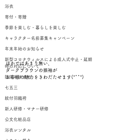
浴衣
寄付・寄贈
季節を楽しむ・暮らしを楽しむ
キャラクター名前募集キャンペーン
年末年始のお知らせ
新型コロナウィルスによる成人式中止・延期
ほかではあまり無い、
時の対応について
ダークブラウンの振袖が
防災のすすめ
お客様の魅力をきわだたせます(*^^*)
七五三
紋付羽織袴
新人研修・マナー研修
公文化粧品店
浴衣レンタル