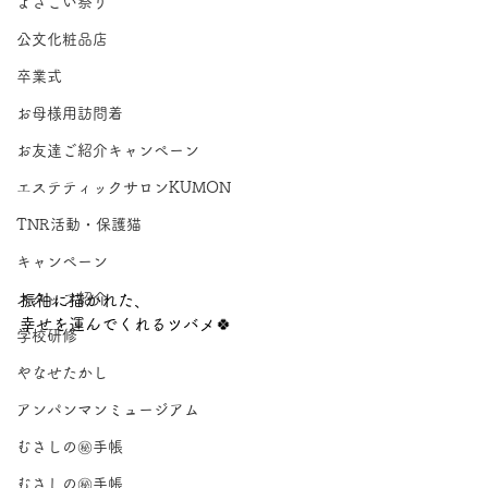
よさこい祭り
公文化粧品店
卒業式
お母様用訪問着
お友達ご紹介キャンペーン
エステティックサロンKUMON
TNR活動・保護猫
キャンペーン
スタッフ紹介
振袖に描かれた、
幸せを運んでくれるツバメ🍀
学校研修
やなせたかし
アンパンマンミュージアム
むさしの㊙手帳
むさしの㊙手帳