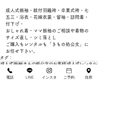
成人式振袖・紋付羽織袴・卒業式袴・七
五三・浴衣・花嫁衣裳・留袖・訪問着・
付下げ・
おしゃれ着・ママ振袖のご相談や着物の
サイズ直し・シミ落とし
ご購入もレンタルも「きもの処公文」に
お任せ下さい。
タグ：
成人式
振袖
きもの処公文のお客様
成人式レンタル
茶色振袖
個性派振袖
ダークブラウン振袖
電話
LINE
インスタ
ご予約
住所
焦げ茶振袖
振袖茶色
きもの処公文のお客様
振袖
成人式