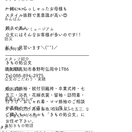
一緒にいらっしゃったお母様も
クリスマス
スタイル抜群で美意識が高い😍
あんぱん
親子で美人
アンパンマンミュージアム
公文にはそんなお客様が多いのです!！
防災
私も、見習います＼(^^)／
寒さ対策
スタッフ紹介
きもの処公文
社会貢献
高知県高知市春野町弘岡中1786
Tel:088-894-2975
公文のこだわり・実績
成人式振袖・紋付羽織袴・卒業式袴・七
文化活動
五三・浴衣・花嫁衣裳・留袖・訪問着・
重要なお知らせ
付下げ・おしゃれ着・ママ振袖のご相談
や着物のサイズ直し・シミ落とし
きもの処公文, 高知 振袖, 成成人式, 七五三, な
ご購入もレンタルも「きもの処公文」に
りすましサイト注
お任せ下さい。
高知きもの物語
タグ：