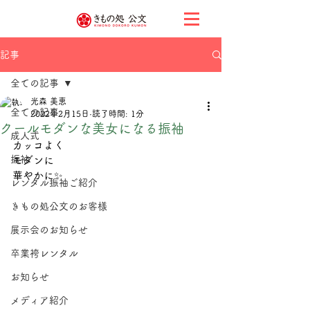
記事
全ての記事
光森 美恵
全ての記事
2022年2月15日
読了時間: 1分
クールモダンな美女になる振袖
成人式
カッコよく
振袖
モダンに
華やかに✨
レンタル振袖ご紹介
きもの処公文のお客様
展示会のお知らせ
卒業袴レンタル
お知らせ
メディア紹介