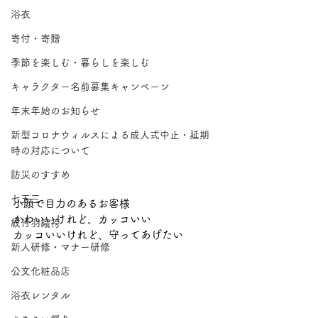
浴衣
寄付・寄贈
季節を楽しむ・暮らしを楽しむ
キャラクター名前募集キャンペーン
年末年始のお知らせ
新型コロナウィルスによる成人式中止・延期
時の対応について
防災のすすめ
七五三
小顔で目力のあるお客様
かわいいけれど、カッコいい
紋付羽織袴
カッコいいけれど、守ってあげたい
新人研修・マナー研修
公文化粧品店
浴衣レンタル