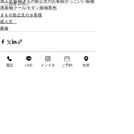
成人式
振袖
きもの処公文のお客様
かっこいい振袖
ご長寿お祝い
黒振袖
クール
モダン
振袖黒色
きもの処公文のお客様
成人式
振袖
電話
LINE
インスタ
ご予約
住所
すべて表示
最新記事