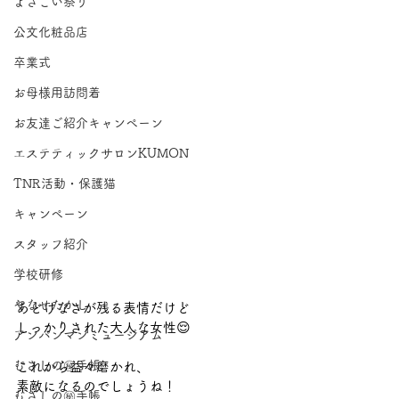
よさこい祭り
公文化粧品店
卒業式
お母様用訪問着
お友達ご紹介キャンペーン
エステティックサロンKUMON
TNR活動・保護猫
キャンペーン
スタッフ紹介
学校研修
やなせたかし
あどけなさが残る表情だけど
しっかりされた大人な女性😌
アンパンマンミュージアム
むさしの㊙手帳
これから益々磨かれ、
素敵になるのでしょうね！
むさしの㊙手帳