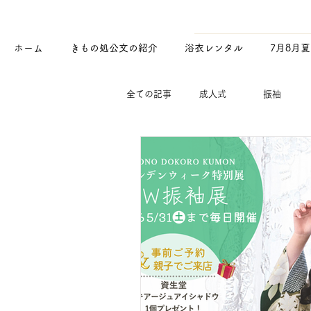
ホーム
きもの処公文の紹介
浴衣レンタル
7月8月
全ての記事
成人式
振袖
お知らせ
メディア紹介
浴
年末年始のお知らせ
新型コロナ
新人研修・マナー研修
公文化粧