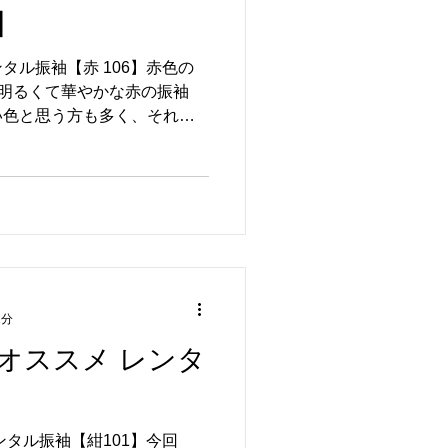
】
タル振袖【赤 106】赤色の
／明るくて華やかな赤の振袖
い色と思う方も多く、それが
る理由ともいえます。赤とい
深紅や朱赤、茜色など…今回
1分
オススメ レンタ
】
ンタル振袖【紺101】今回