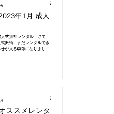
1分
023年1月 成人
 成人式振袖レンタル さて、
人式振袖、まだレンタルでき
わせが入る季節になりました
もの処公文では、只今
ン」を開催中！2023年1月出
1分
オススメレンタ