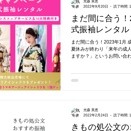
光森 美恵
2022年9月20日
読了時間: 
まだ間に合う！2
式振袖レンタル
まだ間に合う！2023年1月
夏休みが終わり「来年の成
ますか？」というお問い合
が、まだ間に合います！き
「HAPPY二十歳キャンペー
席の成人式振袖レンタ
光森 美恵
2022年2月24日
読了時間: 
きもの処公文の