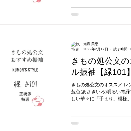
る生地に淡いお色はリーン
ン。写真ではわかりづら
光森 美恵
2022年2月17日
読了時間: 
きもの処公文の
ル振袖【緑101
きもの処公文のオススメ レ
葱色(あさぎいろ)明るい青
しい華々に「手まり」模様
親心の意味が含まれています(
が丸々育つように」「何事
という意味が