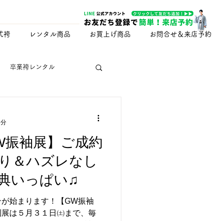
式袴
レンタル商品
お買上げ商品
お問合せ＆来店予約
卒業袴レンタル
ー名前募集キャンペーン
3分
W振袖展】ご成約
七五三
紋付羽織袴
り＆ハズレなし
典いっぱい♫
式
お母様用訪問着
ンが始まります！【GW振袖
別展は５月３１日㈯まで、毎