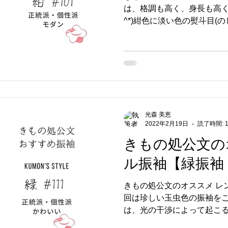
は、格調も高く、身長も高く見
^*)紺色に淡い色の熨斗目(
優雅でスラっと見せてくれ
めでたいことがあった時の
な飾りです🎀
光森 美恵
2022年2月19日
読了時間: 
きもの処公文の
ル振袖【緑振袖 
きもの処公文のオススメ レン
回は珍しい玉虫色の振袖を
は、光の干渉によって起こ
する染色や織色いいます😊