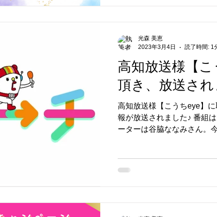
光森 美恵
2023年3月4日
読了時間: 1
高知放送様【こ
頂き、放送され
高知放送様【こうちeye】
報が放送されました♪ 番組
ーターは谷脇ななみさん。
袖展」についてご紹介！そ
紹介キャンペーン」ついて
展」を開催中 平日の