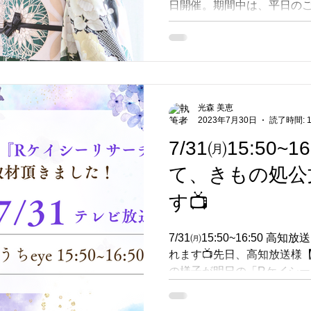
日開催。期間中は、平日のご
テティックサロンKUMON
TNR活動・保護猫
キャンペーン
で大好評だった、ご成約者
みどり」も続行することにな
を吟味された後のお楽しみ
盛り上がり(^^♪ 親子様ではしゃぐ姿や、家族で喜ぶ姿、
振袖選びが「より楽しい思
✨WEBご予約＆親御さまと
光森 美恵
2023年7月30日
読了時間: 
キアージュアイシャドウ１個
成約で、グルメ・コスメ・
7/31㈪15:50~
ど必ず当たるーーー😮抽選
て、きもの処公
🎶ハズレなしのワクワク抽
のご成約で、公文で開運W
す📺
みどり！是非ともチャレンジ
様は、5,000円から最高13
7/31㈪15:50~16:50
らっしゃいました！
れます📺先日、高知放送様【
の様子が明日の「Rケイシ
♪リポーターは佐川町出身の
く、可愛い💕上品にステキ