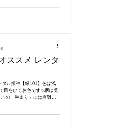
とイエローのグラデーショ
1分
オススメ レンタ
】
ンタル振袖【緑101】色は浅
緑で目をひくお色です✨柄は美
。この「手まり」には有難い
*^^*)手まり柄には、「子供
も丸くおさまりますように」