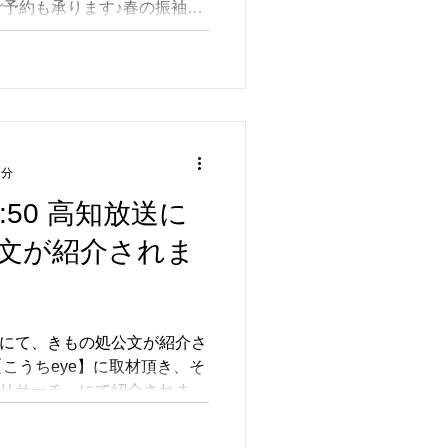
予約も承ります♪春の振袖展
スタッフ紹介
向けのプレゼント「現金つか
りました🤗皆様、振袖選び
抽選会、現金つかみどりで大
い出」になったそうです
一緒に来店すると、資生堂マ
1分
プレゼント💝成人式振袖ご
気分が上がるライフグッズな
16:50 高知放送に
会！豪華賞品が当たるかも！
文が紹介されま
選会🎯✨成人式振袖ご来店当日
チャンス！なんと！現金つか
を✨🎊✨1月から３月のお客
,000円ゲットされた福娘様がい
 高知放送にて、きもの処公文が紹介さ
こうちeye】に取材頂き、そ
ーリサーチ」にて紹介されます
奴田原 優奈さん。お顔が小さ
に振袖を着こなして下さ