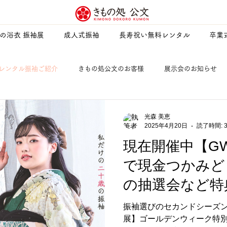
夏の浴衣 振袖展
成人式振袖
長寿祝い無料レンタル
卒業
レンタル振袖ご紹介
きもの処公文のお客様
展示会のお知らせ
衣
寄付・寄贈
季節を楽しむ・暮らしを楽しむ
キャラクタ
光森 美恵
2025年4月20日
読了時間: 
現在開催中【G
ウィルスによる成人式中止・延期時の対応について
防災のすすめ
で現金つかみど
の抽選会など特
品店
浴衣レンタル
よさこい祭り
公文化粧品店
卒業
振袖選びのセカンドシーズ
展】ゴールデンウィーク特