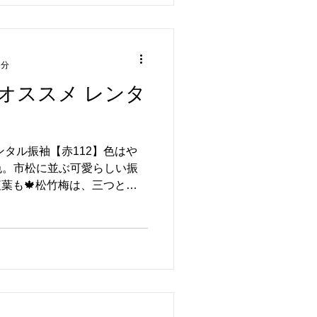
1分
オススメ レンタ
】
ンタル振袖【赤112】色はや
色。市松に並ぶ可愛らしい振
や紅葉も🍁松竹梅は、三つとも
」を象徴しています!特に梅
ことから、「女性の強さ」を