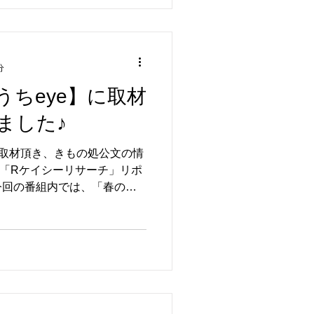
分
うちeye】に取材
ました♪
に取材頂き、きもの処公文の情
は「Rケイシーリサーチ」リポ
今回の番組内では、「春の振
して、今大注目の「お友達ご
今月毎週土日は「春の振袖