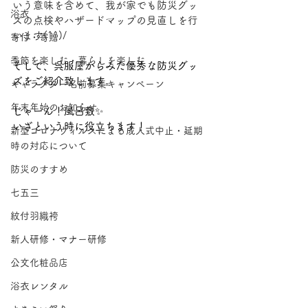
いう意味を含めて、我が家でも防災グッ
浴衣
ズの点検やハザードマップの見直しを行
います(^^)/
寄付・寄贈
季節を楽しむ・暮らしを楽しむ
そして、呉服屋からみた優秀な防災グッ
ズをご紹介致します。
キャラクター名前募集キャンペーン
年末年始のお知らせ
じゃーん！風呂敷✨
いざという時に役立ちます！
新型コロナウィルスによる成人式中止・延期
時の対応について
防災のすすめ
七五三
紋付羽織袴
新人研修・マナー研修
公文化粧品店
浴衣レンタル