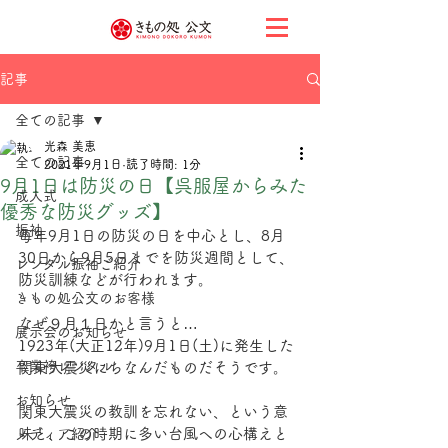
記事
全ての記事
光森 美恵
全ての記事
2021年9月1日
読了時間: 1分
9月1日は防災の日【呉服屋からみた
成人式
優秀な防災グッズ】
振袖
毎年9月1日の防災の日を中心とし、8月
30日から9月5日までを防災週間として、
レンタル振袖ご紹介
防災訓練などが行われます。
きもの処公文のお客様
なぜ９月１日かと言うと…
展示会のお知らせ
1923年(大正12年)9月1日(土)に発生した
卒業袴レンタル
関東大震災にちなんだものだそうです。
お知らせ
関東大震災の教訓を忘れない、という意
味と、この時期に多い台風への心構えと
メディア紹介