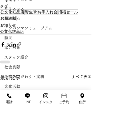
さい。
タグ：
クリスマス
公文化粧品店
資生堂
お手入れ会
招福セール
お肌診断
あんぱん
お知らせ
アンパンマンミュージアム
公文化粧品店
防災
寒さ対策
スタッフ紹介
社会貢献
公文のこだわり・実績
すべて表示
最新記事
文化活動
重要なお知らせ
電話
LINE
インスタ
ご予約
住所
きもの処公文, 高知 振袖, 成成人式, 七五三, な
りすましサイト注
高知きもの物語