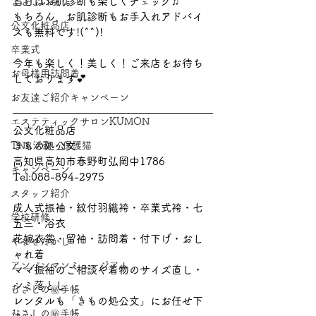
当日はお肌診断も楽しくチェック♫
よさこい祭り
もちろん、お肌診断もお手入れアドバイ
公文化粧品店
スも無料です!(^^)!
卒業式
今年も楽しく！美しく！ご来店をお待ち
お母様用訪問着
しております💕
お友達ご紹介キャンペーン
エステティックサロンKUMON
公文化粧品店
TNR活動・保護猫
きもの処公文
高知県高知市春野町弘岡中1786
キャンペーン
Tel:088-894-2975 
スタッフ紹介
成人式振袖・紋付羽織袴・卒業式袴・七
学校研修
五三・浴衣
花嫁衣裳・留袖・訪問着・付下げ・おし
やなせたかし
ゃれ着
アンパンマンミュージアム
ママ振袖のご相談や着物のサイズ直し・
シミ落とし
むさしの㊙手帳
レンタルも「きもの処公文」にお任せ下
むさしの㊙手帳