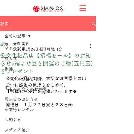
記事
全ての記事
光森 美恵
全ての記事
2023年1月24日
読了時間: 1分
公文化粧品店【招福セール】のお知
成人式
らせ♪福よせ豆と開運のご縁(五円玉)
振袖
をプレゼント！
公文化粧品店では、大切なお客様との出
レンタル振袖ご紹介
会いに感謝の気持ちをこめて、
きもの処公文のお客様
【招福セール】を開催いたします🍀
展示会のお知らせ
開催日　１月２７日㈮と２８日㈯
卒業袴レンタル
お知らせ
メディア紹介