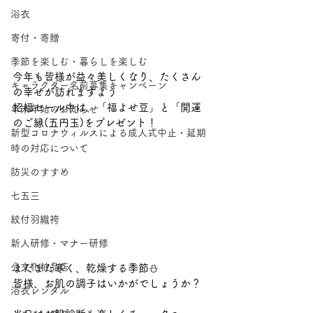
浴衣
寄付・寄贈
季節を楽しむ・暮らしを楽しむ
今年も皆様が益々美しくなり、たくさん
キャラクター名前募集キャンペーン
の幸せが訪れますよう
招福セール中は、「福よせ豆」と「開運
年末年始のお知らせ
のご縁(五円玉)をプレゼント！
新型コロナウィルスによる成人式中止・延期
時の対応について
防災のすすめ
七五三
紋付羽織袴
新人研修・マナー研修
公文化粧品店
まだまだ寒く、乾燥する季節⛄
皆様、お肌の調子はいかがでしょうか？
浴衣レンタル