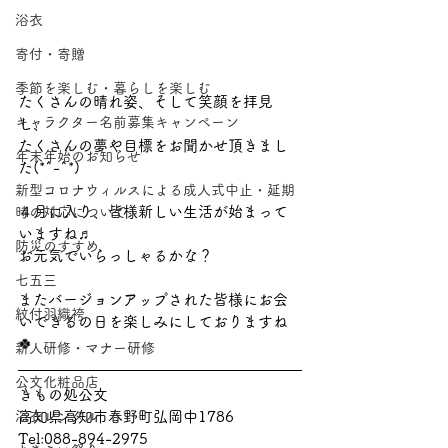
浴衣
寄付・寄贈
季節を楽しむ・暮らしを楽しむ
たくさんの晴れ姿、そして笑顔を拝見
キャラクター名前募集キャンペーン
し、
たくさんの夢や目標をお聞かせ頂きまし
年末年始のお知らせ
た(*^-^*)
新型コロナウィルスによる成人式中止・延期
４月に入り、皆様新しい生活が始まって
時の対応について
いますね♬
防災のすすめ
お元気でいらっしゃるかな？
七五三
またバージョンアップされた皆様にお会
紋付羽織袴
いできるの日を楽しみにしておりますね
🍀
新人研修・マナー研修
公文化粧品店
きもの処公文
高知県高知市春野町弘岡中1786
浴衣レンタル
Tel:088-894-2975 