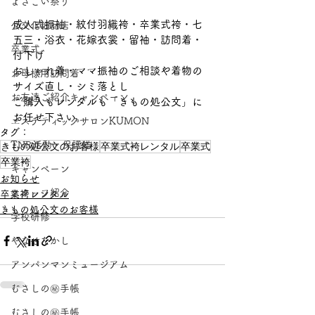
よさこい祭り
成人式振袖・紋付羽織袴・卒業式袴・七
公文化粧品店
五三・浴衣・花嫁衣裳・留袖・訪問着・
卒業式
付下げ
おしゃれ着・ママ振袖のご相談や着物の
お母様用訪問着
サイズ直し・シミ落とし
お友達ご紹介キャンペーン
ご購入もレンタルも「きもの処公文」に
お任せ下さい。
エステティックサロンKUMON
タグ：
TNR活動・保護猫
きもの処公文のお客様
卒業式袴レンタル
卒業式
卒業袴
キャンペーン
お知らせ
スタッフ紹介
卒業袴レンタル
きもの処公文のお客様
学校研修
やなせたかし
アンパンマンミュージアム
むさしの㊙手帳
むさしの㊙手帳