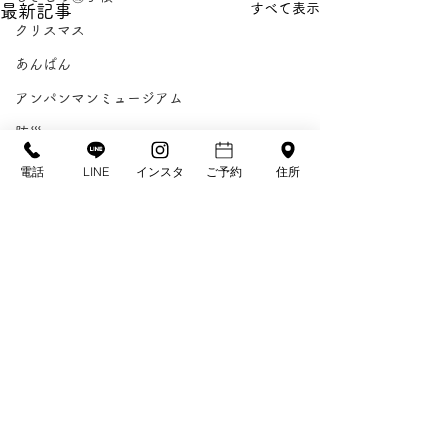
すべて表示
最新記事
クリスマス
あんぱん
アンパンマンミュージアム
防災
寒さ対策
電話
LINE
インスタ
ご予約
住所
スタッフ紹介
社会貢献
公文のこだわり・実績
文化活動
重要なお知らせ
きもの処公文, 高知 振袖, 成成人式, 七五三, な
りすましサイト注
コメント
高知きもの物語