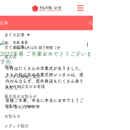
記事
全ての記事
光森 美恵
全ての記事
2022年4月12日
読了時間: 1分
2022年春 ご卒業おめでとうございま
成人式
す㊗️
振袖
３月はたくさんの卒業式がありました。
きもの処公文の卒業式袴レンタルは、県
レンタル振袖ご紹介
内のみならず、県外発送もたくさん承り
きもの処公文のお客様
大忙し！
展示会のお知らせ
皆様ご卒業、本当に本当におめでとうご
卒業袴レンタル
ざいました🌸🌸🌸
お知らせ
メディア紹介